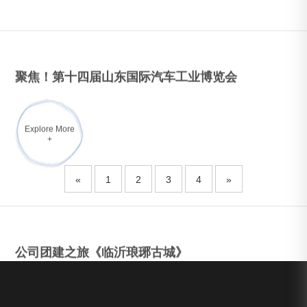
公司团建之旅《临沂琅琊古城》
为了打造一支凝聚力强、向心力足的队伍，7月22日-26日，在公
司领导和同事的精心组织下，全体干部员工分两批次游览了临沂
琅琊古城。在临沂琅...
Explore More
+
«
1
2
3
4
»